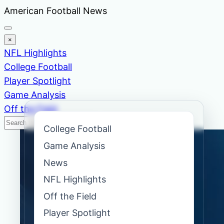
Skip
American Football News
to
content
×
NFL Highlights
College Football
Player Spotlight
Game Analysis
Off the Field
Search
Search
College Football
News
Game Analysis
News
NFL Highlights
Off the Field
Player Spotlight