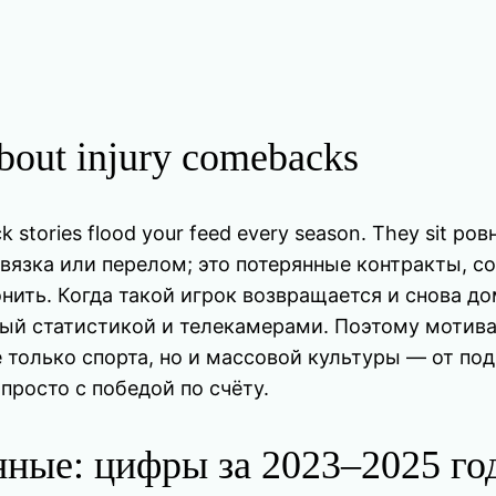
about injury comebacks
ack stories flood your feed every season. They sit 
вязка или перелом; это потерянные контракты, с
вонить. Когда такой игрок возвращается и снова 
ный статистикой и телекамерами. Поэтому мотив
е только спорта, но и массовой культуры — от по
просто с победой по счёту.
нные: цифры за 2023–2025 го