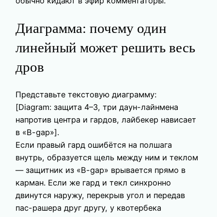
обычно кидают в эфир комментаторы.
Диаграмма: почему один
линейный может решить весь
дров
Представьте текстовую диаграмму:
[Diagram: защита 4–3, три даун-лайнмена
напротив центра и гардов, лайбекер нависает
в «B-gap»].
Если правый гард ошибётся на полшага
внутрь, образуется щель между ним и теклом
— защитник из «B-gap» врывается прямо в
карман. Если же гард и текл синхронно
двинутся наружу, перекрыв угол и передав
пас-рашера друг другу, у квотербека