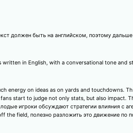
екст должен быть на английском, поэтому дальше
 is written in English, with a conversational tone an
uch energy on ideas as on yards and touchdowns. Th
ans start to judge not only stats, but also impact. Th
олодые игроки обсуждают стратегии влияния с аг
t off the field, полезно разложить это движение п