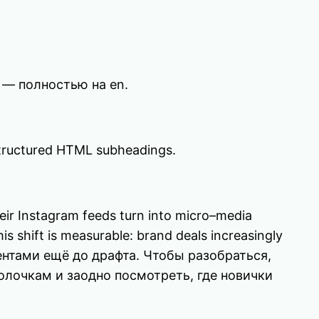
 — полностью на en.
d structured HTML subheadings.
eir Instagram feeds turn into micro–media
is shift is measurable: brand deals increasingly
ентами ещё до драфта. Чтобы разобраться,
о полочкам и заодно посмотреть, где новички