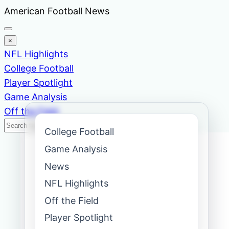
Skip
American Football News
to
content
×
NFL Highlights
College Football
Player Spotlight
Game Analysis
Off the Field
Search
Search
College Football
News
Game Analysis
News
NFL Highlights
Off the Field
Player Spotlight