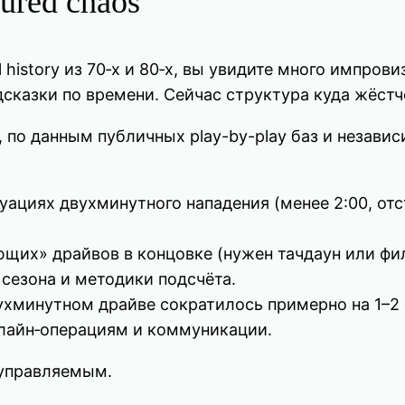
tured chaos
 nfl history из 70‑х и 80‑х, вы увидите много импр
казки по времени. Сейчас структура куда жёстч
, по данным публичных play-by-play баз и незав
уациях двухминутного нападения (менее 2:00, отс
щих» драйвов в концовке (нужен тачдаун или фи
сезона и методики подсчёта.
хминутном драйве сократилось примерно на 1–2 
длайн‑операциям и коммуникации.
е управляемым.