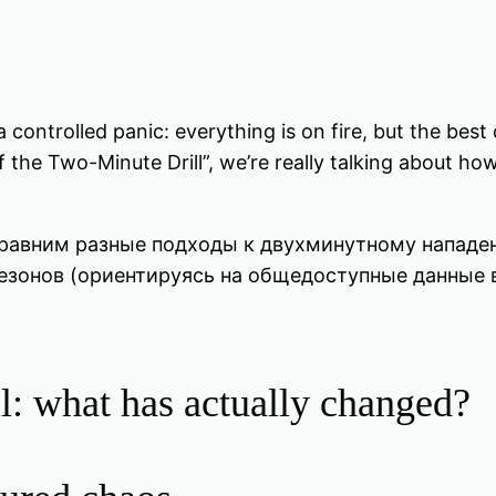
a controlled panic: everything is on fire, but the bes
of the Two-Minute Drill”, we’re really talking about 
ves, сравним разные подходы к двухминутному напа
езонов (ориентируясь на общедоступные данные в
l: what has actually changed?