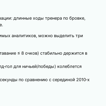
овизации: длинные ходы тренера по бровке,
е.
исимых аналитиков, можно выделить три
тавание ≤ 8 очков) стабильно держится в
лд‑гол для ничьей/победы) колеблется
секунды по сравнению с серединой 2010‑х