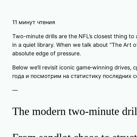
11 минут чтения
Two-minute drills are the NFL’s closest thing to 
in a quiet library. When we talk about “The Art 
absolute edge of pressure.
Below we’ll revisit iconic game‑winning dri
года и посмотрим на статистику последних с
—
The modern two-minute dril