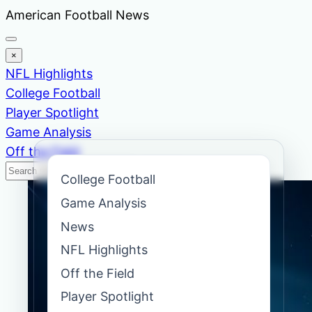
Skip
American Football News
to
content
×
NFL Highlights
College Football
Player Spotlight
Game Analysis
Off the Field
Search
Search
College Football
News
Game Analysis
News
NFL Highlights
Off the Field
Player Spotlight