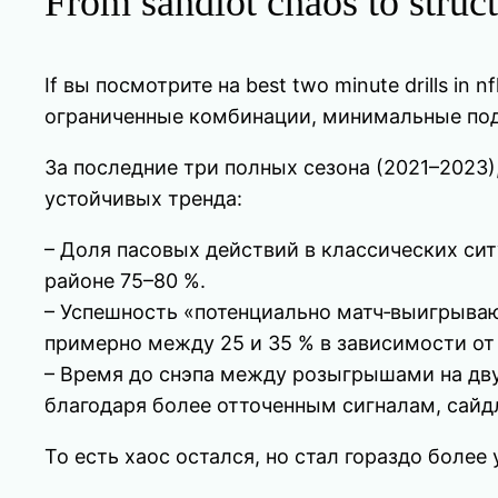
From sandlot chaos to struc
If вы посмотрите на best two minute drills in
ограниченные комбинации, минимальные подс
За последние три полных сезона (2021–2023)
устойчивых тренда:
– Доля пасовых действий в классических сит
районе 75–80 %.
– Успешность «потенциально матч‑выигрываю
примерно между 25 и 35 % в зависимости от 
– Время до снэпа между розыгрышами на дву
благодаря более отточенным сигналам, сай
То есть хаос остался, но стал гораздо боле