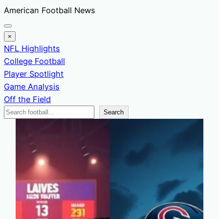
Skip
American Football News
to
content
×
NFL Highlights
College Football
Player Spotlight
Game Analysis
Off the Field
Search
Search
News