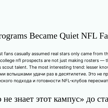
ograms Became Quiet NFL Fac
st fans casually assumed real stars only came from
 college nfl prospects are not just making rosters — 
 scout talent. The most interesting trend: lesser kn
ными вспышками удачи раз в десятилетие. Это не п
ческого подхода и готовности NFL-клубов пересм
 не знает этот кампус» до ст