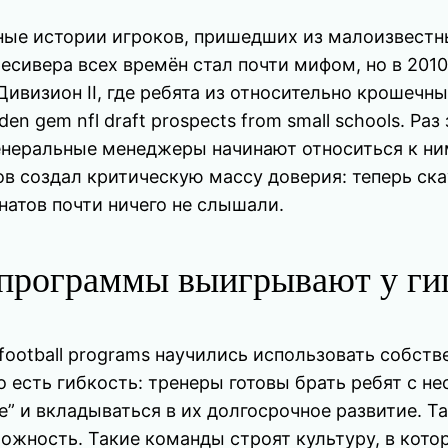
ные истории игроков, пришедших из малоизвестн
о ресивера всех времён стал почти мифом, но в 20
ивизион II, где ребята из относительно крошеч
 gem nfl draft prospects from small schools. Раз
генеральные менеджеры начинают относиться к н
йсов создал критическую массу доверия: теперь ск
натов почти ничего не слышали.
программы выигрывают у ги
ge football programs научились использовать собс
то есть гибкость: тренеры готовы брать ребят с
e” и вкладываться в их долгосрочное развитие. Т
ожность. Такие команды строят культуру, в кото