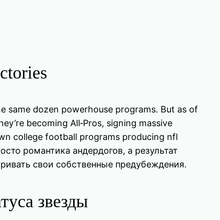
tories
 the same dozen powerhouse programs. But as of
they’re becoming All‑Pros, signing massive
own college football programs producing nfl
росто романтика андердогов, а результат
атривать свои собственные предубеждения.
атуса звезды