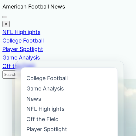
Skip
American Football News
to
content
×
NFL Highlights
College Football
Player Spotlight
Game Analysis
Off the Field
Search
Search
College Football
News
Game Analysis
News
NFL Highlights
Off the Field
Player Spotlight