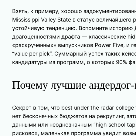
Взять, к примеру, хорошо задокументирован
Mississippi Valley State в статус величайшег
устойчивую тенденцию. Вспомните историю Д
драгоценностями драфта — классические hidden
«раскрученных» выпускников Power Five, и 
“value per pick”. Суммарный успех таких ке
кандидатуры из программ, о которых 90% фа
Почему лучшие андердог-
Секрет в том, что best under the radar colle
нет бесконечных бюджетов на рекрутинг, за
данными или неоднозначным “high school tap
рисково», маленькая программа увидит возм