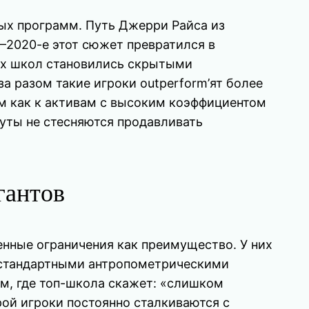
ых программ. Путь Джерри Райса из
10–2020-е этот сюжет превратился в
ных школ становились скрытыми
 за разом такие игроки outperform’ят более
им как к активам с высоким коэффициентом
ауты не стесняются продавливать
гантов
твенные ограничения как преимущество. У них
 нестандартными антропометрическими
ам, где топ-школа скажет: «слишком
рой игроки постоянно сталкиваются с